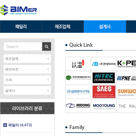
제조업체
레빗버전
가격
설계사
패밀리 (4,473)