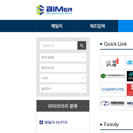
제조업체
레빗버전
가격
설계사
패밀리 (4,473)