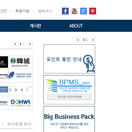
그인
|
회원가입
|
장바구니
1
/1
1
2
/2
/2
리스트로 보기